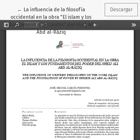
Volver a los detalles del artículo
←
La influencia de la filosofía
Descargar
occidental en la obra "El islam y los
fundamentos del poder" del sheij Ali
Abd al-Rāziq