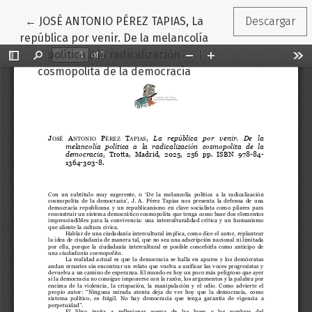
Volver a los detalles del artículo
←
JOSÉ ANTONIO PÉREZ TAPIAS, La
Descargar
república por venir. De la melancolía
política a la radicalización
cosmopolita de la democracia