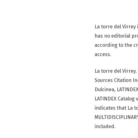
La torre del Virrey
has no editorial p
according to the c
access.
La torre del Virrey
Sources Citation I
Dulcinea, LATINDEX
LATINDEX Catalog v
indicates that La t
MULTIDISCIPLINARY -
included.