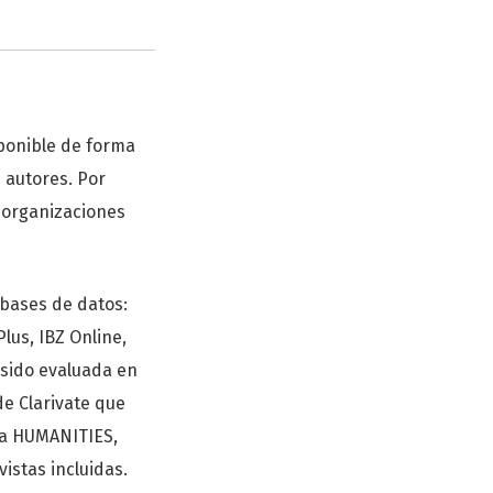
sponible de forma
s autores. Por
s organizaciones
 bases de datos:
lus, IBZ Online,
sido evaluada en
de Clarivate que
ría HUMANITIES,
istas incluidas.