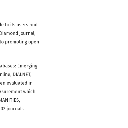
le to its users and
 Diamond journal,
d to promoting open
databases: Emerging
nline, DIALNET,
en evaluated in
measurement which
UMANITIES,
402 journals