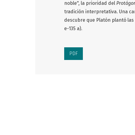
noble", la prioridad del
Protágo
tradición interpretativa. Una c
descubre que Platón plantó las s
e-135 a).
PDF