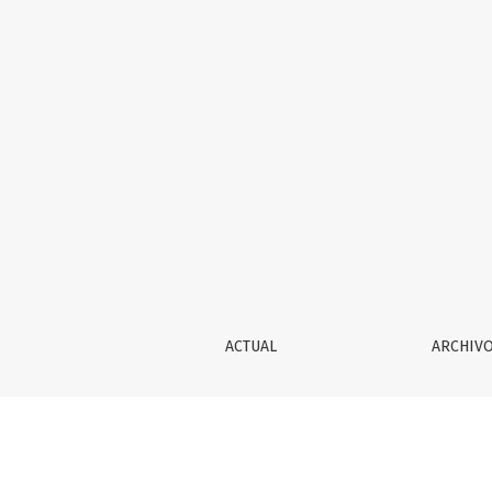
EL USO DEL HUMOR NEGRO EN EL CINE DE EL
ACTUAL
ARCHIV