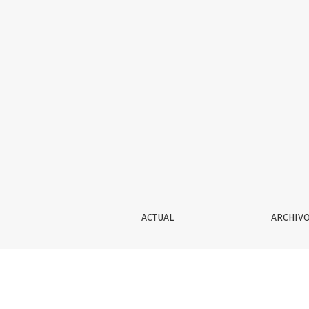
EL PABLO DE LOS FILÓSOFOS MODERNOS: REC
ACTUAL
ARCHIV