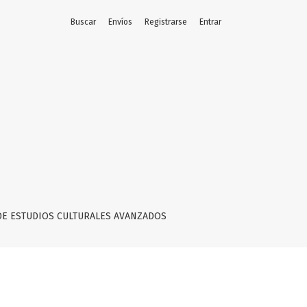
Buscar
Envíos
Registrarse
Entrar
 LOS LEGADOS DEL ANTI-JUDAÍSMO
DE ESTUDIOS CULTURALES AVANZADOS