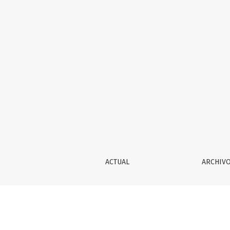
MARÍA ANTONIA GARCÍA DE LEÓN, Acariciar un 
ACTUAL
ARCHIV