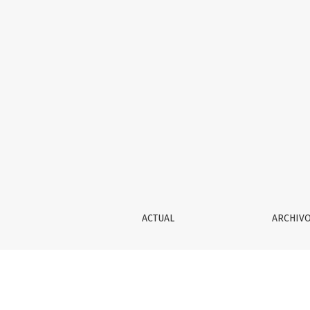
ANTONIO DE DIEGO GONZÁLEZ, Esoterismo islá
ACTUAL
ARCHIV