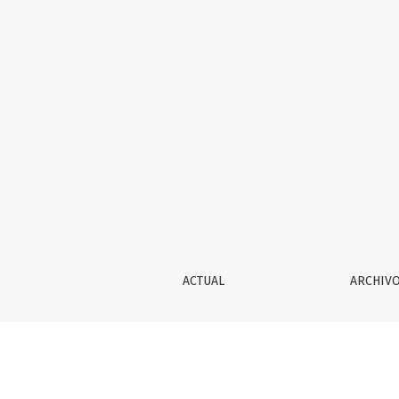
ENTRE POLÍTICA Y ESTÉTICA: LA IDEA DE LA
ACTUAL
ARCHIV