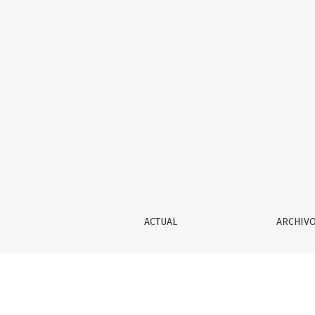
Reflexiones sobre la verdad en el arte
ACTUAL
ARCHIV