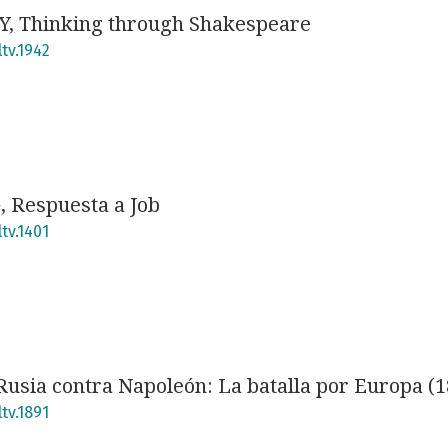
 Thinking through Shakespeare
tv.1942
 Respuesta a Job
tv.1401
sia contra Napoleón: La batalla por Europa (1
tv.1891